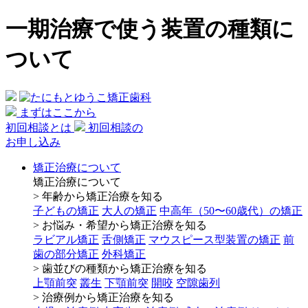
一期治療で使う装置の種類に
ついて
まずはここから
初回相談とは
初回相談の
お申し込み
矯正治療について
矯正治療について
> 年齢から矯正治療を知る
子どもの矯正
大人の矯正
中高年（50〜60歳代）の矯正
> お悩み・希望から矯正治療を知る
ラビアル矯正
舌側矯正
マウスピース型装置の矯正
前
歯の部分矯正
外科矯正
> 歯並びの種類から矯正治療を知る
上顎前突
叢生
下顎前突
開咬
空隙歯列
> 治療例から矯正治療を知る