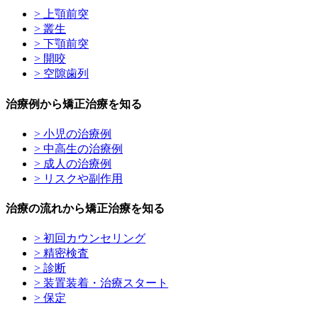
> 上顎前突
> 叢生
> 下顎前突
> 開咬
> 空隙歯列
治療例から矯正治療を知る
> 小児の治療例
> 中高生の治療例
> 成人の治療例
> リスクや副作用
治療の流れから矯正治療を知る
> 初回カウンセリング
> 精密検査
> 診断
> 装置装着・治療スタート
> 保定