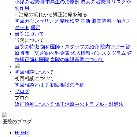
小児の治療例
中高生の治療例
成人の治療例
リスクや
副作用
> 治療の流れから矯正治療を知る
初回カウンセリング
精密検査
診断
装置装着・治療ス
タート
保定
当院について
当院について
当院の特徴
歯科医師・スタッフの紹介
院内ツアー
診
療時間・交通案内
料金表
求人情報
インスタグラム
連
携矯正歯科医院
当院の施設基準について
初回相談について
初回相談について
初回相談とは？
初回相談の予約
ブログ
ブログ
矯正治療について
矯正治療中のトラブル・対処法
医院のブログ
HOME