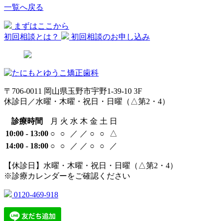
一覧へ戻る
まずはここから
初回相談とは？
初回相談のお申し込み
〒706-0011 岡山県玉野市宇野1-39-10 3F
休診日／水曜・木曜・祝日・日曜（△第2・4）
診療時間
月
火
水
木
金
土
日
10:00 - 13:00
○
○
／
／
○
○
△
14:00 - 18:00
○
○
／
／
○
○
／
【休診日】水曜・木曜・祝日・日曜（△第2・4）
※診療カレンダーをご確認ください
0120-469-918