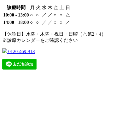
診療時間
月
火
水
木
金
土
日
10:00 - 13:00
○
○
／
／
○
○
△
14:00 - 18:00
○
○
／
／
○
○
／
【休診日】水曜・木曜・祝日・日曜（△第2・4）
※診療カレンダーをご確認ください
0120-469-918