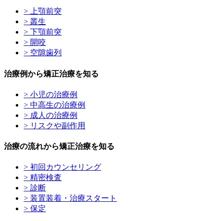
> 上顎前突
> 叢生
> 下顎前突
> 開咬
> 空隙歯列
治療例から矯正治療を知る
> 小児の治療例
> 中高生の治療例
> 成人の治療例
> リスクや副作用
治療の流れから矯正治療を知る
> 初回カウンセリング
> 精密検査
> 診断
> 装置装着・治療スタート
> 保定