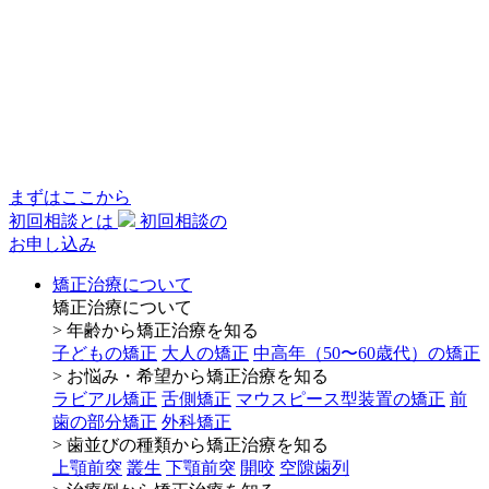
まずはここから
初回相談とは
初回相談の
お申し込み
矯正治療について
矯正治療について
> 年齢から矯正治療を知る
子どもの矯正
大人の矯正
中高年（50〜60歳代）の矯正
> お悩み・希望から矯正治療を知る
ラビアル矯正
舌側矯正
マウスピース型装置の矯正
前
歯の部分矯正
外科矯正
> 歯並びの種類から矯正治療を知る
上顎前突
叢生
下顎前突
開咬
空隙歯列