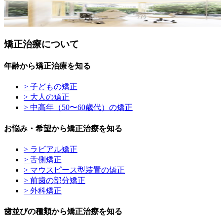
矯正治療について
年齢から矯正治療を知る
> 子どもの矯正
> 大人の矯正
> 中高年（50〜60歳代）の矯正
お悩み・希望から矯正治療を知る
> ラビアル矯正
> 舌側矯正
> マウスピース型装置の矯正
> 前歯の部分矯正
> 外科矯正
歯並びの種類から矯正治療を知る