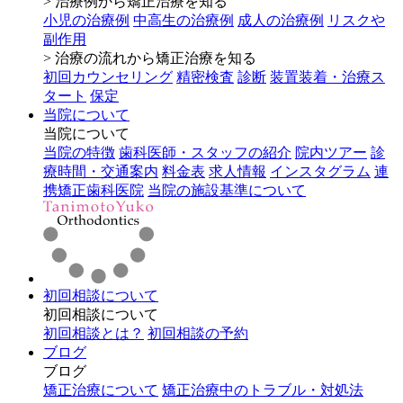
> 治療例から矯正治療を知る
小児の治療例
中高生の治療例
成人の治療例
リスクや
副作用
> 治療の流れから矯正治療を知る
初回カウンセリング
精密検査
診断
装置装着・治療ス
タート
保定
当院について
当院について
当院の特徴
歯科医師・スタッフの紹介
院内ツアー
診
療時間・交通案内
料金表
求人情報
インスタグラム
連
携矯正歯科医院
当院の施設基準について
初回相談について
初回相談について
初回相談とは？
初回相談の予約
ブログ
ブログ
矯正治療について
矯正治療中のトラブル・対処法