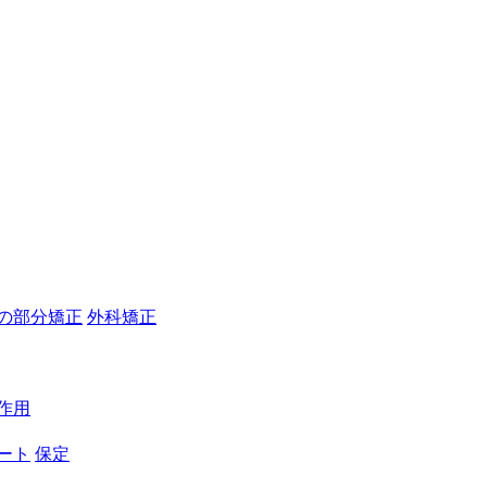
の部分矯正
外科矯正
作用
ート
保定