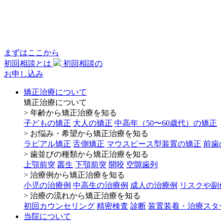
まずはここから
初回相談とは
初回相談の
お申し込み
矯正治療について
矯正治療について
> 年齢から矯正治療を知る
子どもの矯正
大人の矯正
中高年（50〜60歳代）の矯正
> お悩み・希望から矯正治療を知る
ラビアル矯正
舌側矯正
マウスピース型装置の矯正
前歯
> 歯並びの種類から矯正治療を知る
上顎前突
叢生
下顎前突
開咬
空隙歯列
> 治療例から矯正治療を知る
小児の治療例
中高生の治療例
成人の治療例
リスクや副
> 治療の流れから矯正治療を知る
初回カウンセリング
精密検査
診断
装置装着・治療スタ
当院について