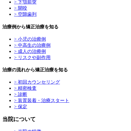
> 下顎前突
> 開咬
> 空隙歯列
治療例から矯正治療を知る
> 小児の治療例
> 中高生の治療例
> 成人の治療例
> リスクや副作用
治療の流れから矯正治療を知る
> 初回カウンセリング
> 精密検査
> 診断
> 装置装着・治療スタート
> 保定
当院について