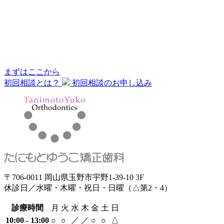
まずはここから
初回相談とは？
初回相談のお申し込み
〒706-0011 岡山県玉野市宇野1-39-10 3F
休診日／水曜・木曜・祝日・日曜（△第2・4）
診療時間
月
火
水
木
金
土
日
10:00 - 13:00
○
○
／
／
○
○
△