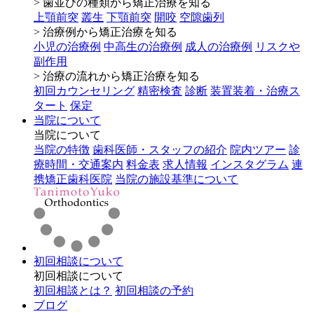
> 歯並びの種類から矯正治療を知る
上顎前突
叢生
下顎前突
開咬
空隙歯列
> 治療例から矯正治療を知る
小児の治療例
中高生の治療例
成人の治療例
リスクや
副作用
> 治療の流れから矯正治療を知る
初回カウンセリング
精密検査
診断
装置装着・治療ス
タート
保定
当院について
当院について
当院の特徴
歯科医師・スタッフの紹介
院内ツアー
診
療時間・交通案内
料金表
求人情報
インスタグラム
連
携矯正歯科医院
当院の施設基準について
初回相談について
初回相談について
初回相談とは？
初回相談の予約
ブログ