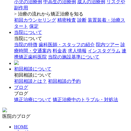
小児の治療例
中高生の治療例
成人の治療例
リスクや
副作用
> 治療の流れから矯正治療を知る
初回カウンセリング
精密検査
診断
装置装着・治療ス
タート
保定
当院について
当院について
当院の特徴
歯科医師・スタッフの紹介
院内ツアー
診
療時間・交通案内
料金表
求人情報
インスタグラム
連
携矯正歯科医院
当院の施設基準について
初回相談について
初回相談について
初回相談とは？
初回相談の予約
ブログ
ブログ
矯正治療について
矯正治療中のトラブル・対処法
医院のブログ
HOME