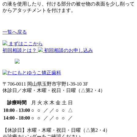
の液を使用したり、付ける部分の被せ物の表面を少し削って
からアタッチメントを付けます。
一覧へ戻る
まずはここから
初回相談とは？
初回相談のお申し込み
〒706-0011 岡山県玉野市宇野1-39-10 3F
休診日／水曜・木曜・祝日・日曜（△第2・4）
診療時間
月
火
水
木
金
土
日
10:00 - 13:00
○
○
／
／
○
○
△
14:00 - 18:00
○
○
／
／
○
○
／
【休診日】水曜・木曜・祝日・日曜（△第2・4）
※診療カレンダーをご確認ください