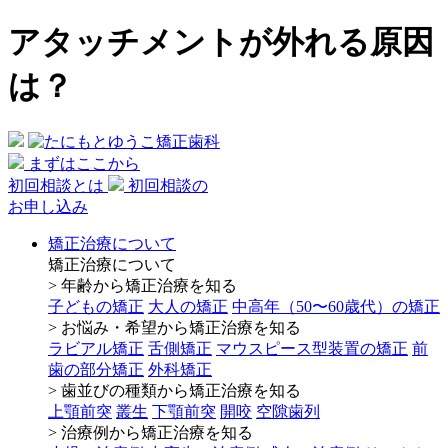
アタッチメントが外れる原因
は？
まずはここから
初回相談とは
初回相談の
お申し込み
矯正治療について
矯正治療について
> 年齢から矯正治療を知る
子どもの矯正
大人の矯正
中高年（50〜60歳代）の矯正
> お悩み・希望から矯正治療を知る
ラビアル矯正
舌側矯正
マウスピース型装置の矯正
前
歯の部分矯正
外科矯正
> 歯並びの種類から矯正治療を知る
上顎前突
叢生
下顎前突
開咬
空隙歯列
> 治療例から矯正治療を知る